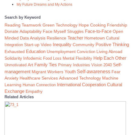
My Future Dreams and My Actions
Search by Keyword
Reading
Hope
Teamwork
Green Technology
Cooking
Friendship
Donate
Face-to-Face
Adaptability
Face Myself
Struggles
Open
Data Analysis
Teacher
Minded
Resilience
Hometown
Cultural
Inequality
Video
Community
Positive Thinking
Integration
Start-up
Education
Exhausted
Unemployment
Conviction
Living Abroad
Solidarity
Help Each Other
Infodemic
Food Loss
Mental Flexibility
Family Ties
Self-
Unmotivated
Art
Primary Industries
Vision 2040
Youth
Self-awareness
management
Migrant Workers
Fear
Healthcare Services
Anxiety
Advanced Technology
Machine
International Cooperation
Cultural
Learning
Human Connection
Exchange
Empathy
Related Articles