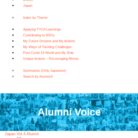
Japan
Index by Theme
Applying TYCA Learnings
Contributing to SDGs
My Future Dreams and My Actions
My Ways of Tackling Challenges
Post Covid-19 World and My Role
Unique Actions – Encouraging Moves
Summaries (Only Japanese)
Search by Keyword
Alumni Voice
Japan
Vol.4 Alumni