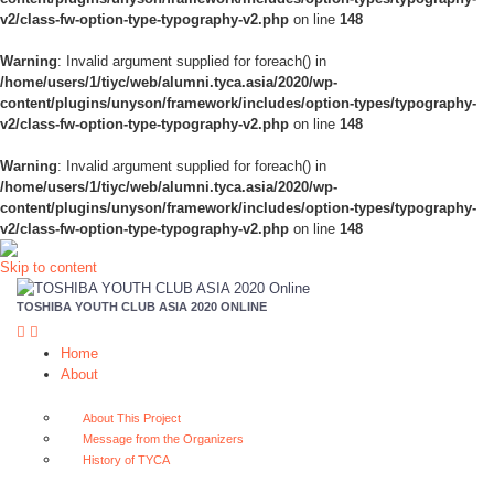
v2/class-fw-option-type-typography-v2.php
on line
148
Warning
: Invalid argument supplied for foreach() in
/home/users/1/tiyc/web/alumni.tyca.asia/2020/wp-
content/plugins/unyson/framework/includes/option-types/typography-
v2/class-fw-option-type-typography-v2.php
on line
148
Warning
: Invalid argument supplied for foreach() in
/home/users/1/tiyc/web/alumni.tyca.asia/2020/wp-
content/plugins/unyson/framework/includes/option-types/typography-
v2/class-fw-option-type-typography-v2.php
on line
148
Skip to content
TOSHIBA YOUTH CLUB ASIA 2020 ONLINE
Home
About
About This Project
Message from the Organizers
History of TYCA