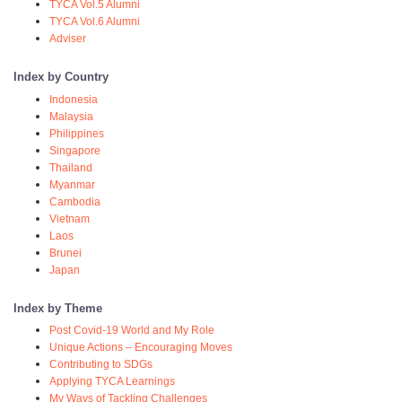
TYCA Vol.5 Alumni
TYCA Vol.6 Alumni
Adviser
Index by Country
Indonesia
Malaysia
Philippines
Singapore
Thailand
Myanmar
Cambodia
Vietnam
Laos
Brunei
Japan
Index by Theme
Post Covid-19 World and My Role
Unique Actions – Encouraging Moves
Contributing to SDGs
Applying TYCA Learnings
My Ways of Tackling Challenges