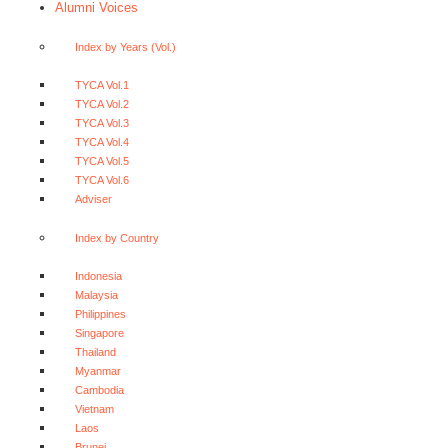
Alumni Voices
Index by Years (Vol.)
TYCA Vol.1
TYCA Vol.2
TYCA Vol.3
TYCA Vol.4
TYCA Vol.5
TYCA Vol.6
Adviser
Index by Country
Indonesia
Malaysia
Philippines
Singapore
Thailand
Myanmar
Cambodia
Vietnam
Laos
Brunei