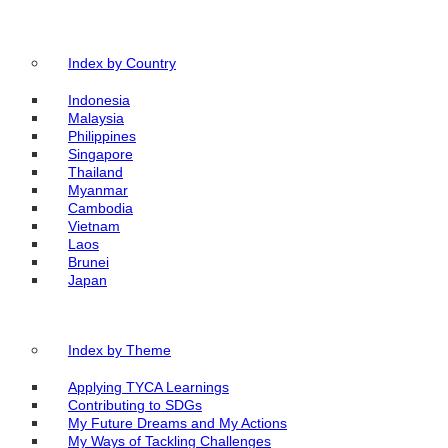
Index by Country
Indonesia
Malaysia
Philippines
Singapore
Thailand
Myanmar
Cambodia
Vietnam
Laos
Brunei
Japan
Index by Theme
Applying TYCA Learnings
Contributing to SDGs
My Future Dreams and My Actions
My Ways of Tackling Challenges