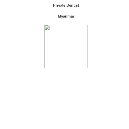
Private Dentist
Myanmar
2019. At first, I thought this is not such a big problem
 even investigating and researching the beginning of life i
の流行が始まりました。当時私は、私たちが今生きている世界
と思っていました。私たちの生きている世界は、宇
に渡っての大きな課題に直面しているのです。
alist. I have 5 dental clinics and planning to open more a