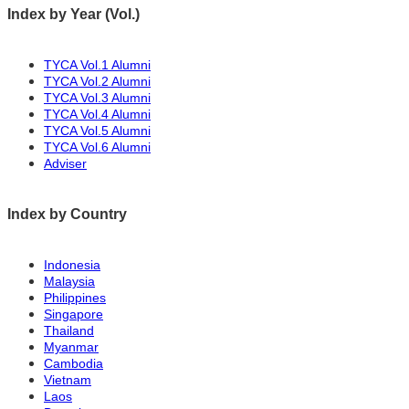
Index by Year (Vol.)
The Myanmar government has also been subsidizing 
私の国でのユニークな活動は、様々な形での寄
announced that Myanmar households will not need to
ん。彼らは日々の収入で生活しています。貧困
TYCA Vol.1 Alumni
continued outbreak of COVID-19. This corona virus 
の人が必要な食べ物を貧しい人たちに寄付してい
TYCA Vol.2 Alumni
passed away family member. Therefore, I would like
TYCA Vol.3 Alumni
います。
TYCA Vol.4 Alumni
transmission. Please wear mask whenever go outside
TYCA Vol.5 Alumni
risking their lives to save corona patients, and sac
TYCA Vol.6 Alumni
また、ミャンマー政府は4月から家庭での電力消
Adviser
people has a duty to participate and prevent it. 
では12月末まで規定以内（150ユニット分）
hands together to face and overcome them.
Index by Country
このコロナウイルスは、患者さんが亡くなって
に会うことができませんでした。ですから、コ
Indonesia
Malaysia
す。外出時には必ずマスクを着用してください
Philippines
コロナウイルスの患者さんを救うために命をか
Singapore
Thailand
が起こっても、一人一人が感染症蔓延予防策を実
Myanmar
受けていますが、世界中の国々が手を取り合っ
Cambodia
Vietnam
Laos