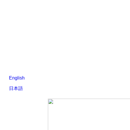
English
日本語
Covid-19 started outbreak in Myanmar around March, 
has advancement in science and biology. Our world is
2019年3月頃からミャンマーでCovid-19
challenge for the future.
は世界にとってはそれほど大きな問題ではない
す。しかし、結局の所、私たちの世界は、将来
My career is private dentist and also Implant speci