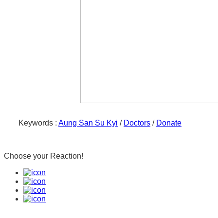
Corona virus is deadly to those who have underlying
世界的なロックダウンの影響で、私たちの母な
our body healthy by doing exercise daily. My career
少し、地球のオゾン層が回復してきたことです
my body healthy. And we should care of our daily eat
りません。そして、それは私たちにとっても良
Therefore, in my country, most people are suffering
alarm to our daily eating habits to reduce oil and 
コロナウイルスは、糖尿病や高血圧などの基礎
ら、毎日の運動で体を健康に保つことが大切で
As corona virus is taking many lives daily, we shou
運動をしています。そして、毎日の食生活にも
help needy people whenever we can.
食べます。そのため、私の国では、40歳以上
物の摂取を控えるために、日々の食生活に重要
Keywords :
Aung San Su Kyi
/
Doctors
/
Donate
During Lockdown, most people have no income and fin
for foods and home electric charges. This gives a 
コロナウイルスは毎日多くの命を奪っているの
Choose your
Reaction!
ですから、私たちはできる限り、困っている人
The unique move in my country is the donation by 
income. Some poor people have to buy foods from th
ロックダウン中は、ほとんどの人が無収入で生
foods to needy people. Many rich people giving thei
電気代が高くなってしまいます。これは、緊急