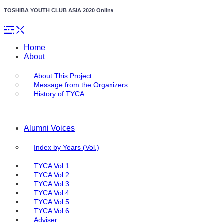
TOSHIBA YOUTH CLUB ASIA 2020 Online
Home
About
About This Project
Message from the Organizers
History of TYCA
Alumni Voices
Index by Years (Vol.)
TYCA Vol.1
TYCA Vol.2
TYCA Vol.3
TYCA Vol.4
TYCA Vol.5
TYCA Vol.6
Adviser